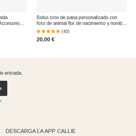
zada
Bolso tote de pana personalizado con
 Accesorio
foto de animal flor de nacimiento y nombre
 de
regalo de cumpleaños para mujeres y
(43)
amantes de las mascotas
20,00 €
de entrada.
e
r
DESCARGA LA APP CALLIE