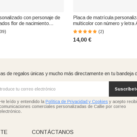
sonalizado con personaje de
Placa de matrícula personali
ados flor de nacimiento
multicolor con número y letra
mallera regalo de viaje o
para coche Uso diario Regalo
39)
(2)
para mujer
cumpleaños para hombre
14,00 €
as de regalos únicas y mucho más directamente en tu bandeja 
Suscríbet
He leído y entendido la
Política de Privacidad y Cookies
y acepto recibi
comunicaciones comerciales personalizadas de Callie por correo
electrónico.
NTE
CONTÁCTANOS