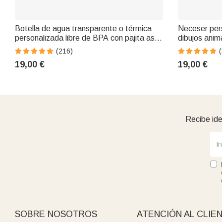
Botella de agua transparente o térmica
Neceser per
personalizada libre de BPA con pajita asa
dibujos anim
personaje y nombre regalo de cumpleaños
nombre y cre
(216)
(
y vuelta al cole para niños
cumpleaños 
19,00 €
19,00 €
Recibe ide
SOBRE NOSOTROS
ATENCIÓN AL CLIE