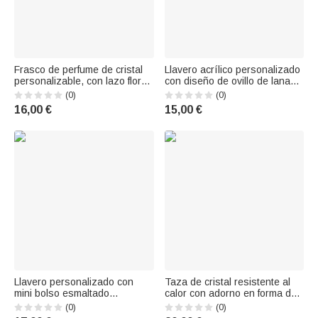
Frasco de perfume de cristal
Llavero acrílico personalizado
personalizable, con lazo floral,
con diseño de ovillo de lana
recargable y resistente, de 1-3
de punto y nombre, colgante
(0)
(0)
oz, con nombre y título; ideal
para bolso, regalo de
16,00 €
15,00 €
para el cortejo nupcial,
cumpleaños para el día a día,
aniversarios y bodas; para
ideal para mamás y abuelas
damas de honor y mejore
aficionadas al punto
Llavero personalizado con
Taza de cristal resistente al
mini bolso esmaltado
calor con adorno en forma de
multicolor con iniciales, ideal
corazón 3D personalizado con
(0)
(0)
para el día a día, como regalo
una mariposa y la flor del mes