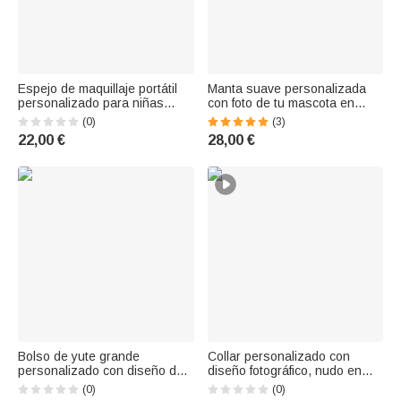
Espejo de maquillaje portátil
Manta suave personalizada
personalizado para niñas
con foto de tu mascota en
negras con diseño de uñas, la
estilo acuarela y su nombre:
(0)
(3)
Biblia, la flor del mes de
decoración para el hogar,
22,00 €
28,00 €
nacimiento, luz LED y nombre;
regalo de cumpleaños o en
regalo de bautizo o
memoria de tu mascota, ideal
cumpleaños para mujer
para dueños y amantes de
cristiana
perros y gato
Bolso de yute grande
Collar personalizado con
personalizado con diseño de
diseño fotográfico, nudo en
uñas para niñas negras, con
forma de corazón y nombre.
(0)
(0)
la flor de su mes de
Joya delicada, ideal como