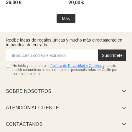
39,00 €
20,00 €
casa, de cumpleaños o de
al estilo de una pintura al óleo,
Navidad para ella, para
con nombre y correa para la
reposteras y amantes de la
muñeca; regalo de cumpleaño
Más
cocina
Recibe ideas de regalos únicas y mucho más directamente en
tu bandeja de entrada.
Suscríbete
He leído y entendido la
Política de Privacidad y Cookies
y acepto
recibir comunicaciones comerciales personalizadas de Callie por
correo electrónico.
SOBRE NOSOTROS

ATENCIÓN AL CLIENTE

CONTÁCTANOS
