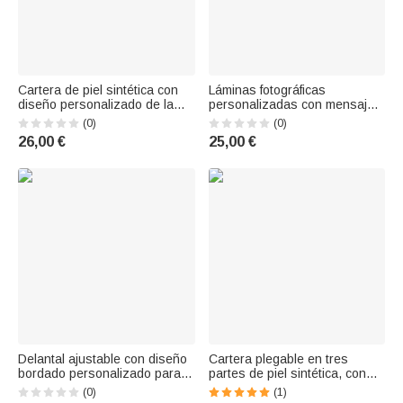
Cartera de piel sintética con
Láminas fotográficas
diseño personalizado de la
personalizadas con mensajes
«Biblia de las uñas» y la flor
sinceros texto y apodo Día de
(0)
(0)
del mes de nacimiento, con
la Madre decoración para el
26,00 €
25,00 €
nombre y correa para la
salón regalo para papá y
muñeca; regalo de
mamá
cumpleaños o aniversario
para mujeres crist
Delantal ajustable con diseño
Cartera plegable en tres
bordado personalizado para la
partes de piel sintética, con
cocina, con texto, ideal como
diseño personalizado de un
(0)
(1)
regalo de inauguración de
ramo de flores de nacimiento