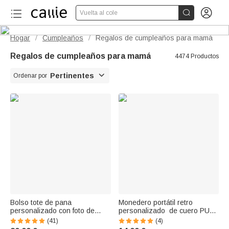


Vuelta al cole
Hogar
Cumpleaños
Regalos de cumpleaños para mamá
/
/
Regalos de cumpleaños para mamá
4474 Productos

Pertinentes
Ordenar por
Bolso tote de pana
Monedero portátil retro
personalizado con foto de
personalizado de cuero PU
animal flor de nacimiento y
con nombre y flor de
(41)
(4)
nombre regalo de cumpleaños
nacimiento regalo de