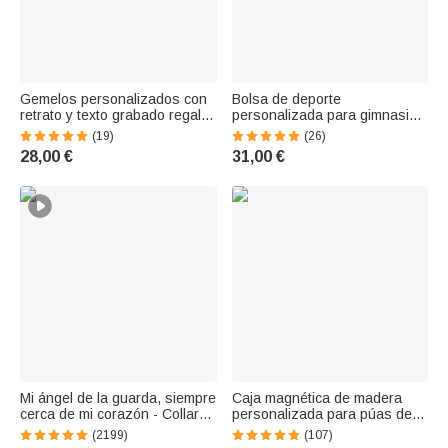
Gemelos personalizados con
Bolsa de deporte
retrato y texto grabado regalo
personalizada para gimnasia
ideal para el día del padre San
rítmica impermeable con
(19)
(26)
Valentín o para hombres
correa para el hombro y
28,00 €
31,00 €
nombre regalo de cumpleaños
para amantes del deporte
Mi ángel de la guarda, siempre
Caja magnética de madera
cerca de mi corazón - Collar
personalizada para púas de
con colgante personalizado
guitarra con texto y símbolo
(2199)
(107)
con foto y ala de ángel en
grabados Regalo de