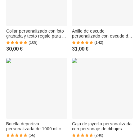
Collar personalizado con foto
Anillo de escudo
grabada y texto regalo para el
personalizado con escudo de
Día del Padre cumpleaños o
familia y texto grabado en el
(108)
(142)
aniversario para hombres
interior regalo especial de
30,00 €
31,00 €
cumpleaños para la familia
Botella deportiva
Caja de joyería personalizada
personalizada de 1000 ml con
con personaje de dibujos
personaje de dibujos
animados y flor de nacimiento
(56)
(240)
animados nombre y número
con espejo LED de tres