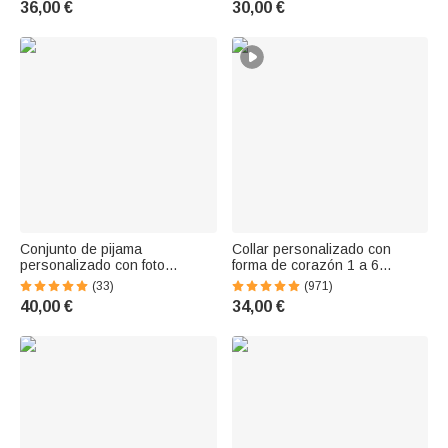
36,00 €
30,00 €
plata de ley
cumpleaños para músico
Guitarrista
Conjunto de pijama
Collar personalizado con
personalizado con foto
forma de corazón 1 a 6
multicolor de mascota y texto
nombres grabados y piedras
(33)
(971)
regalo de cumpleaños para
de nacimiento regalo de
40,00 €
34,00 €
amantes de mascotas y
cumpleaños para mamá y
dueños
abuela