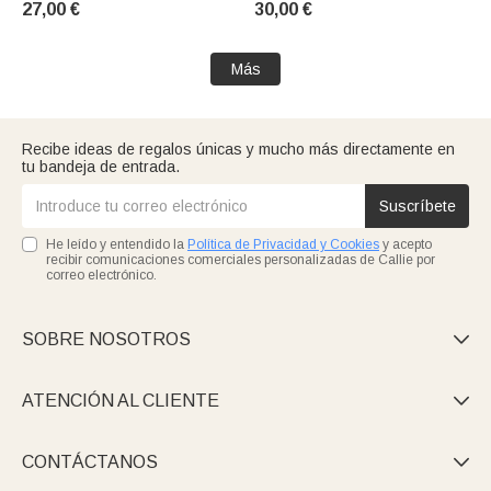
27,00 €
30,00 €
regalo de cumpleaños para
colores regalo para
amantes del fútbol
cumpleaños de mujeres
Más
Recibe ideas de regalos únicas y mucho más directamente en
tu bandeja de entrada.
Suscríbete
He leído y entendido la
Política de Privacidad y Cookies
y acepto
recibir comunicaciones comerciales personalizadas de Callie por
correo electrónico.
SOBRE NOSOTROS

ATENCIÓN AL CLIENTE

CONTÁCTANOS
