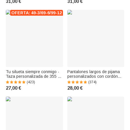
31,00 €
31,00 €
metálica ideal para
animados regalo para mujeres
cumpleaños y aniversarios
en Día de la Madre
OFERTA: 49-3/69-6/99-12
Tu silueta siempre conmigo -
Pantalones largos de pijama
Taza personalizada de 355 ml
personalizados con cordón
con silueta de tu mascota
huellas 1 a 4 fotos de
(423)
(374)
mascotas y nombre regalo de
27,00 €
28,00 €
cumpleaños para amantes de
mascotas