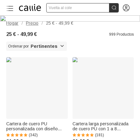


Vuelta al cole
Hogar
Precio
25 € - 49,99 €
/
/
25 € - 49,99 €
999 Productos

Pertinentes
Ordenar por
Cartera de cuero PU
Cartera larga personalizada
personalizada con diseño
de cuero PU con 1 a 8
retro de gato varios
nombres y compartimentos
(342)
(181)
compartimentos y cremallera
con personaje de dibujos