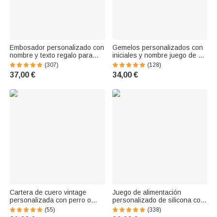
Embosador personalizado con
Gemelos personalizados con
nombre y texto regalo para
iniciales y nombre juego de 2
lectores amantes de los libros
regalo de cumpleaños o Día
(307)
(128)
bibliotecarios club de lectura
del Padre para hombres
37,00 €
34,00 €
Cartera de cuero vintage
Juego de alimentación
personalizada con perro o
personalizado de silicona con
gato con nombres y
plato dividido en forma de
(55)
(338)
compartimentos ideal para
cangrejo y utensilios para