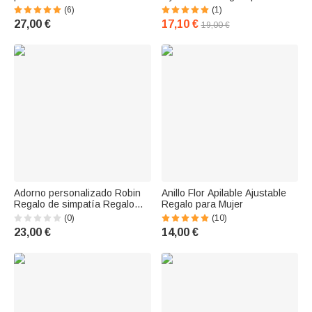
forma de árbol para mujer
médico o enfermera
(6)
(1)
27,00 €
17,10 €
19,00 €
Adorno personalizado Robin
Anillo Flor Apilable Ajustable
Regalo de simpatía Regalo
Regalo para Mujer
conmemorativo
(0)
(10)
23,00 €
14,00 €