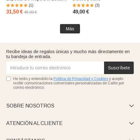
Para La Decoración Del Hogar
(1)
(3)
Del Aniversario
31,50 €
49,00 €
45,00 €
Más
Recibe ideas de regalos únicas y mucho más directamente en
tu bandeja de entrada.
Suscríbete
He leído y entendido la
Política de Privacidad y Cookies
y acepto
recibir comunicaciones comerciales personalizadas de Callie por
correo electrónico.
SOBRE NOSOTROS

ATENCIÓN AL CLIENTE
