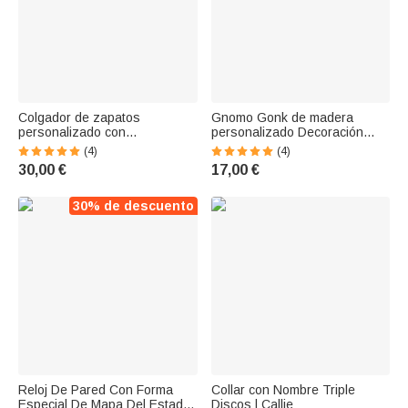
Colgador de zapatos
Gnomo Gonk de madera
personalizado con
personalizado Decoración
monograma
navideña para el hogar
(4)
(4)
30,00 €
17,00 €
30% de descuento
Reloj De Pared Con Forma
Collar con Nombre Triple
Especial De Mapa Del Estado
Discos | Callie