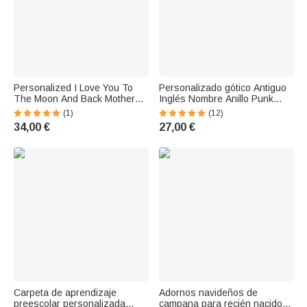
Personalized I Love You To
Personalizado gótico Antiguo
The Moon And Back Mother
Inglés Nombre Anillo Punk
Kids Elephant Necklace with
Joyería Espeluznante
(1)
(12)
Names
Temporada de Halloween
34,00 €
27,00 €
Regalo para Mujeres Hombres
Carpeta de aprendizaje
Adornos navideños de
preescolar personalizada
campana para recién nacido