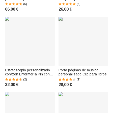
Juguetes educativos para
con nombre y fecha
(6)
(6)
niños
personalizados
66,00 €
26,00 €
Estetoscopio personalizado
Porta páginas de música
corazón Enfermería Pin con
personalizado Clip para libros
piedra de nacimiento
(2)
(1)
32,00 €
28,00 €